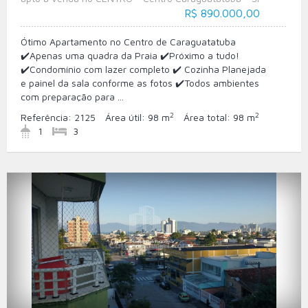
R$ 890.000,00
Ótimo Apartamento no Centro de Caraguatatuba
✔️Apenas uma quadra da Praia ✔️Próximo a tudo!
✔️Condomínio com lazer completo ✔️ Cozinha Planejada
e painel da sala conforme as fotos ✔️Todos ambientes
com preparação para ...
2
2
Referência:
2125
Área útil:
98 m
Área total:
98 m
1
3