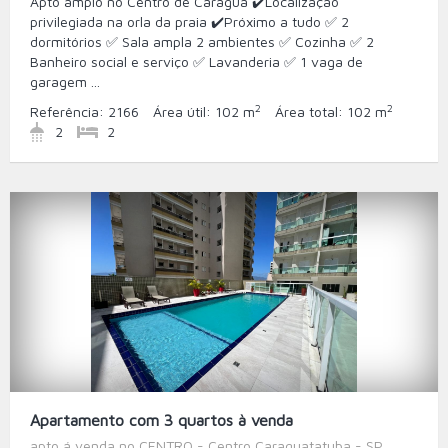
Apto amplo no Centro de Caraguá ✔️Localização
privilegiada na orla da praia ✔️Próximo a tudo ✅ 2
dormitórios ✅ Sala ampla 2 ambientes ✅️ Cozinha ✅ 2
Banheiro social e serviço ✅ Lavanderia ✅️ 1 vaga de
garagem ...
2
2
Referência:
2166
Área útil:
102 m
Área total:
102 m
2
2
Apartamento com 3 quartos à venda
apto á venda no CENTRO - Centro Caraguatatuba - SP