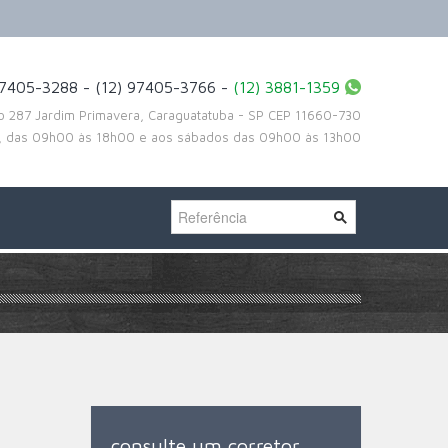
97405-3288 - (12) 97405-3766 -
(12) 3881-1359
to 287 Jardim Primavera, Caraguatatuba - SP CEP 11660-730
a, das 09h00 às 18h00 e aos sábados das 09h00 às 13h00
consulte um corretor