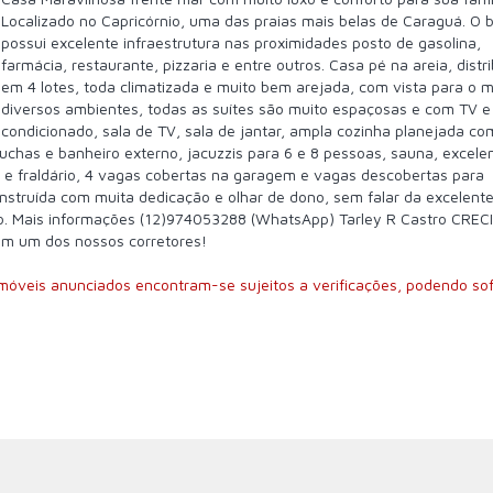
Localizado no Capricórnio, uma das praias mais belas de Caraguá. O b
possui excelente infraestrutura nas proximidades posto de gasolina,
farmácia, restaurante, pizzaria e entre outros. Casa pé na areia, distr
em 4 lotes, toda climatizada e muito bem arejada, com vista para o 
diversos ambientes, todas as suítes são muito espaçosas e com TV e
condicionado, sala de TV, sala de jantar, ampla cozinha planejada com
duchas e banheiro externo, jacuzzis para 6 e 8 pessoas, sauna, excele
ia e fraldário, 4 vagas cobertas na garagem e vagas descobertas para
nstruída com muita dedicação e olhar de dono, sem falar da excelent
rão. Mais informações (12)974053288 (WhatsApp) Tarley R Castro CRECI
com um dos nossos corretores!
imóveis anunciados encontram-se sujeitos a verificações, podendo sof