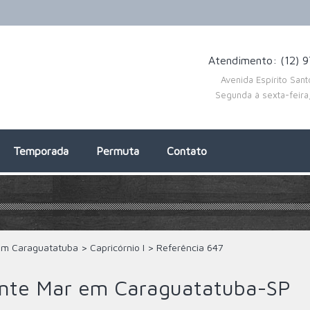
Atendimento: (12) 
Avenida Espírito San
Segunda à sexta-feir
Temporada
Permuta
Contato
em Caraguatatuba
>
Capricórnio I
>
Referência
647
ente Mar em Caraguatatuba-SP