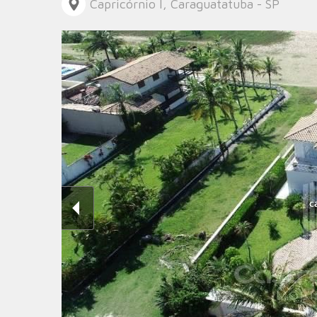
Capricórnio I, Caraguatatuba - SP