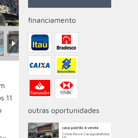
financiamento
om
s 11
o
outras oportunidades
casa padrão à venda
Costa Nova Caraguatatuba
lia!
SP