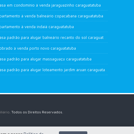
asa em condomínio à venda jaraguazinho caraguatatuba
partamento à venda balneário copacabana caraguatatuba
partamento à venda indaiá caraguatatuba
casa padrão para alugar balneário recanto do sol caraguatatuba
obrado à venda porto novo caraguatatuba
asa padrão para alugar massaguaçu caraguatatuba
casa padrão para alugar loteamento jardim aruan caraguatatuba
liário
. Todos os Direitos Reservados.