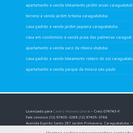
apartamento à venda loteamento jardim aruan caraguatatub
terreno à venda jardim britania caraguatatuba
casa padrão à venda jardim jaqueira caraguatatuba
casa em condomínio à venda praia 
apartamento à venda saco da ribeira ubatuba
casa p
apartamento à venda parque da mooca são paulo
Licenciado para
Castro Imóveis Litoral
- Creci 074743-F
Fale conosco (12) 97405-3288 (12) 97405-3766
Avenida Espírito Santo 287 Jardim Primavera, Caraguatatuba -
Política de Privacidade e Cookies