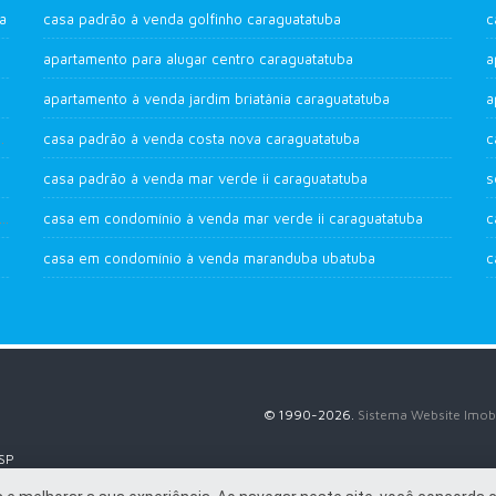
a
casa padrão à venda golfinho caraguatatuba
c
apartamento para alugar centro caraguatatuba
a
apartamento à venda jardim briatânia caraguatatuba
a
das palmeiras caraguatatuba
casa padrão à venda costa nova caraguatatuba
casa padrão à venda mar verde ii caraguatatuba
s
adrão à venda loteamento roteiro do sol caraguatatuba
casa em condomínio à venda mar verde ii caraguatatuba
c
casa em condomínio à venda maranduba ubatuba
© 1990-2026.
Sistema Website Imobi
 SP