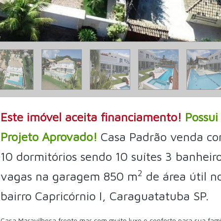
Este imóvel aceita financiamento!
Possui
Projeto Aprovado!
Casa Padrão venda c
10 dormitórios sendo 10 suítes 3 banheiro
2
vagas na garagem 850 m
de área útil n
bairro Capricórnio I, Caraguatatuba SP.
Casa Maravilhosa frente mar com muito luxo e conforto para sua famí