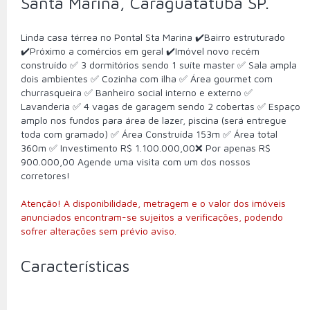
Santa Marina, Caraguatatuba SP.
Linda casa térrea no Pontal Sta Marina ✔️Bairro estruturado
✔️Próximo a comércios em geral ✔️Imóvel novo recém
construído ✅ 3 dormitórios sendo 1 suíte master ✅ Sala ampla
dois ambientes ✅️ Cozinha com ilha ✅ Área gourmet com
churrasqueira ✅ Banheiro social interno e externo ✅
Lavanderia ✅️ 4 vagas de garagem sendo 2 cobertas ✅ Espaço
amplo nos fundos para área de lazer, piscina (será entregue
toda com gramado) ✅ Área Construída 153m ✅ Área total
360m ✅ Investimento R$ 1.100.000,00❌ Por apenas R$
900.000,00 Agende uma visita com um dos nossos
corretores!
Atenção! A disponibilidade, metragem e o valor dos imóveis
anunciados encontram-se sujeitos a verificações, podendo
sofrer alterações sem prévio aviso.
Características