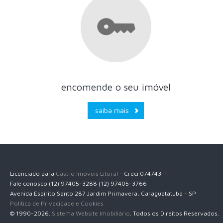
encomende o seu imóvel
saiba mais
Licenciado para
Castro Imóveis Litoral
- Creci 074743-F
Fale conosco (12) 97405-3288 (12) 97405-3766
Avenida Espírito Santo 287 Jardim Primavera, Caraguatatuba - SP
Política de Privacidade e Cookies
© 1990-2026.
Sistema Website Imobiliário
. Todos os Direitos Reservados.