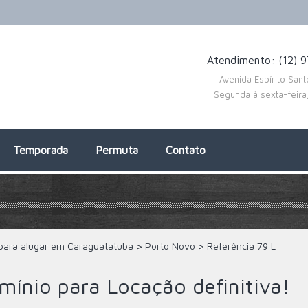
Atendimento: (12) 
Avenida Espírito San
Segunda à sexta-feir
Temporada
Permuta
Contato
para alugar em Caraguatatuba
>
Porto Novo
>
Referência
79 L
nio para Locação definitiva!