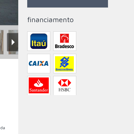
financiamento
 da
s