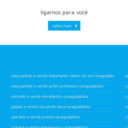
ligamos para você
saiba mais
casa padrão à venda loteamento roteiro do sol caraguatatuba
a
casa padrão à venda jardim primavera caraguatatuba
c
sobrado à venda vila atlântica caraguatatuba
c
galpão à venda vila ponte seca caraguatatuba
s
sobrado à venda prainha caraguatatuba
c
chácara à venda massaguaçu caraguatatuba