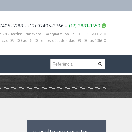
97405-3288 - (12) 97405-3766 -
(12) 3881-1359
to 287 Jardim Primavera, Caraguatatuba - SP CEP 11660-730
a, das 09h00 às 18h00 e aos sábados das 09h00 às 13h00
consulte um corretor