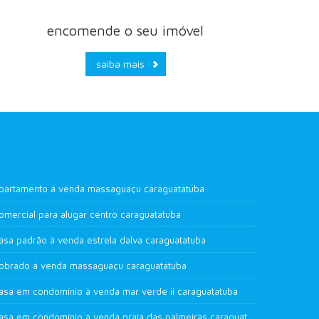
encomende o seu imóvel
saiba mais
partamento à venda massaguaçu caraguatatuba
omercial para alugar centro caraguatatuba
asa padrão à venda estrela dalva caraguatatuba
obrado à venda massaguaçu caraguatatuba
asa em condomínio à venda mar verde ii caraguatatuba
casa em condomínio à venda praia das palmeiras caraguatatuba