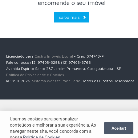
encomende o seu imóvel
saiba mais
Licenciado para
Castro Imóveis Litoral
- Creci 074743-F
Fale conosco (12) 97405-3288 (12) 97405-3766
Avenida Espírito Santo 287 Jardim Primavera, Caraguatatuba - SP
Política de Privacidade e Cookies
© 1990-2026.
Sistema Website Imobiliário
. Todos os Direitos Reservados.
Usamos cookies para personalizar
conteúdos e melhorar a sua experiência. Ao
Aceitar!
navegar neste site, você concorda com a
nossa
Política de Cookies
.