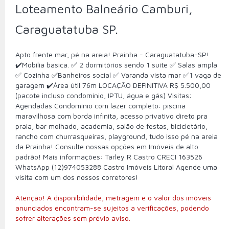
Loteamento Balneário Camburi,
Caraguatatuba SP.
Apto frente mar, pé na areia! Prainha - Caraguatatuba-SP!
✔️Mobilia basica. ✅ 2 dormitórios sendo 1 suíte ✅ Salas ampla
✅ Cozinha ✅Banheiros social ✅ Varanda vista mar ✅1 vaga de
garagem ✔️Área útil 76m LOCAÇÃO DEFINITIVA R$ 5.500,00
(pacote incluso condomínio, IPTU, água e gás) Visitas:
Agendadas Condomínio com lazer completo: piscina
maravilhosa com borda infinita, acesso privativo direto pra
praia, bar molhado, academia, salão de festas, bicicletário,
rancho com churrasqueiras, playground, tudo isso pé na areia
da Prainha! Consulte nossas opções em Imóveis de alto
padrão! Mais informações: Tarley R Castro CRECI 163526
WhatsApp (12)974053288 Castro Imóveis Litoral Agende uma
visita com um dos nossos corretores!
Atenção! A disponibilidade, metragem e o valor dos imóveis
anunciados encontram-se sujeitos a verificações, podendo
sofrer alterações sem prévio aviso.