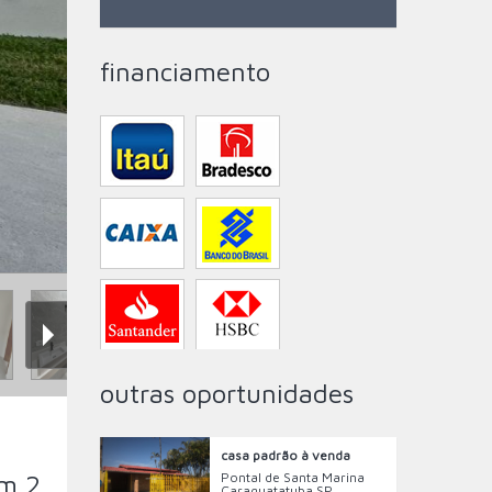
financiamento
outras oportunidades
casa padrão à venda
m 2
Pontal de Santa Marina
Caraguatatuba SP