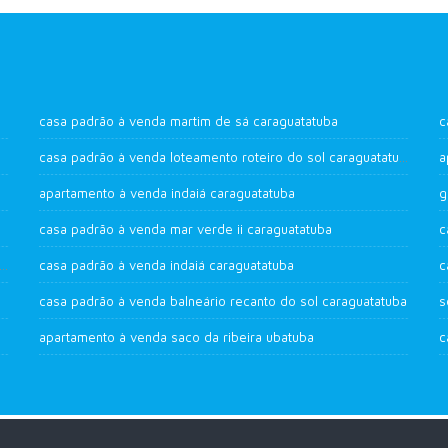
casa padrão à venda martim de sá caraguatatuba
c
casa padrão à venda loteamento roteiro do sol caraguatatuba
a
apartamento à venda indaiá caraguatatuba
g
casa padrão à venda mar verde ii caraguatatuba
c
drão à venda loteamento estância mirante de caraguatatuba
casa padrão à venda indaiá caraguatatuba
c
casa padrão à venda balneário recanto do sol caraguatatuba
s
apartamento à venda saco da ribeira ubatuba
c