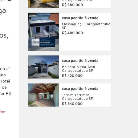
R$ 580.000
ga
casa padrão à venda
e
Massaguaçu Caraguatatuba
SP
os,
R$ 480.000
casa padrão à venda
Balneário Mar Azul
ada ✅
Caraguatatuba SP
iro
R$ 420.000
Total
5 de
casa padrão à venda
por R$
Jardim Tarumãs
Caraguatatuba SP
R$ 340.000
rer