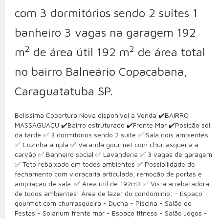
com 3 dormitórios sendo 2 suítes 1
banheiro 3 vagas na garagem 192
2
2
m
de área útil 192 m
de área total
no bairro Balneário Copacabana,
Caraguatatuba SP.
Belissima Cobertura Nova disponível a Venda ✔️BAIRRO
MASSAGUAÇU ✔️Bairro estruturado ✔️Frente Mar ✔️Posição sol
da tarde ✅ 3 dormitórios sendo 2 suíte ✅ Sala dois ambientes
✅️ Cozinha ampla ✅ Varanda gourmet com churrasqueira a
carvão ✅ Banheiro social ✅ Lavanderia ✅️ 3 vagas de garagem
✅ Teto rebaixado em todos ambientes ✅ Possibilidade de
fechamento com vidraçaria articulada, remoção de portas e
ampliação de sala. ✅ Área útil de 192m2 ✅ Vista arrebatadora
de todos ambientes! Área de lazer do condomínio: - Espaço
gourmet com churrasqueira - Ducha - ⁠Piscina - Salão de
Festas - Solarium frente mar - ⁠Espaço fitness - ⁠Salão Jogos -