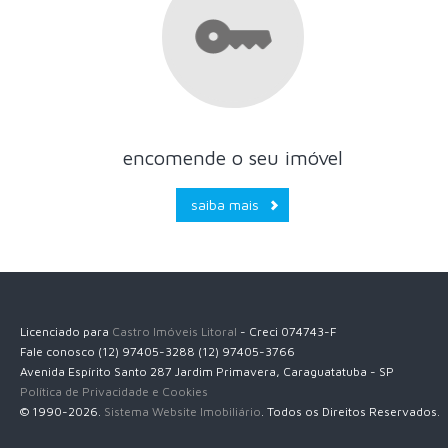
encomende o seu imóvel
saiba mais
Licenciado para
Castro Imóveis Litoral
- Creci 074743-F
Fale conosco (12) 97405-3288 (12) 97405-3766
Avenida Espírito Santo 287 Jardim Primavera, Caraguatatuba - SP
Política de Privacidade e Cookies
© 1990-2026.
Sistema Website Imobiliário
. Todos os Direitos Reservados.