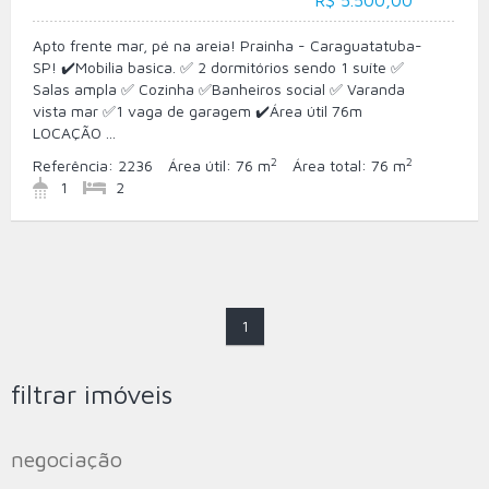
R$ 5.500,00
Apto frente mar, pé na areia! Prainha - Caraguatatuba-
SP! ✔️Mobilia basica. ✅ 2 dormitórios sendo 1 suíte ✅
Salas ampla ✅ Cozinha ✅Banheiros social ✅ Varanda
vista mar ✅1 vaga de garagem ✔️Área útil 76m
LOCAÇÃO ...
2
2
Referência:
2236
Área útil:
76 m
Área total:
76 m
1
2
1
filtrar imóveis
negociação