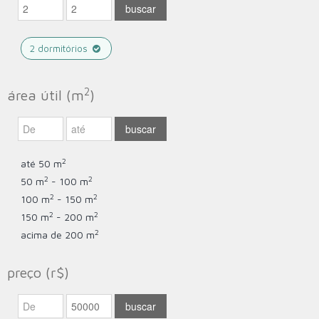
2 dormitórios
2
área útil (m
)
2
até 50 m
2
2
50 m
- 100 m
2
2
100 m
- 150 m
2
2
150 m
- 200 m
2
acima de 200 m
preço (r$)