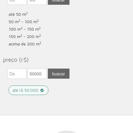
2
até 50 m
2
2
50 m
- 100 m
2
2
100 m
- 150 m
2
2
150 m
- 200 m
2
acima de 200 m
preço (r$)
até r$ 50.000