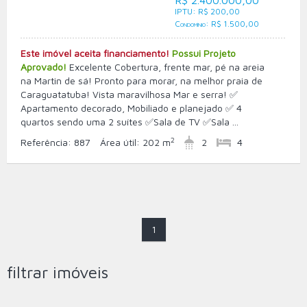
R$ 2.400.000,00
IPTU: R$ 200,00
Condomínio: R$ 1.500,00
Este imóvel aceita financiamento!
Possui Projeto
Aprovado!
Excelente Cobertura, frente mar, pé na areia
na Martin de sá! Pronto para morar, na melhor praia de
Caraguatatuba! Vista maravilhosa Mar e serra! ✅
Apartamento decorado, Mobiliado e planejado ✅ 4
quartos sendo uma 2 suítes ✅Sala de TV ✅Sala ...
2
Referência:
887
Área útil:
202 m
2
4
1
filtrar imóveis