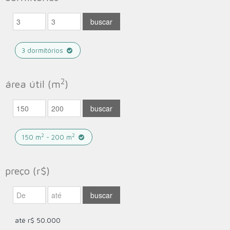
3 dormitórios
2
área útil (m
)
2
2
150 m
- 200 m
preço (r$)
até r$ 50.000