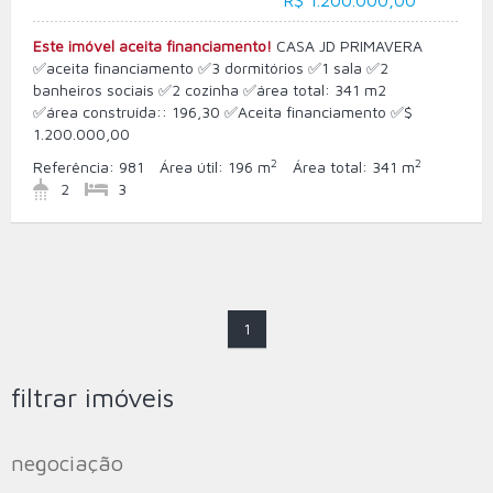
R$ 1.200.000,00
Este imóvel aceita financiamento!
CASA JD PRIMAVERA
✅aceita financiamento ✅3 dormitórios ✅1 sala ✅2
banheiros sociais ✅2 cozinha ✅área total: 341 m2
✅área construída:: 196,30 ✅Aceita financiamento ✅$
1.200.000,00
2
2
Referência:
981
Área útil:
196 m
Área total:
341 m
2
3
1
filtrar imóveis
negociação