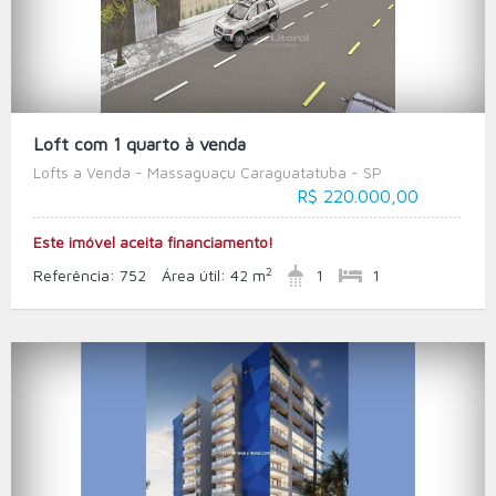
Loft com 1 quarto à venda
Lofts a Venda - Massaguaçu Caraguatatuba - SP
R$ 220.000,00
Este imóvel aceita financiamento!
2
Referência:
752
Área útil:
42 m
1
1