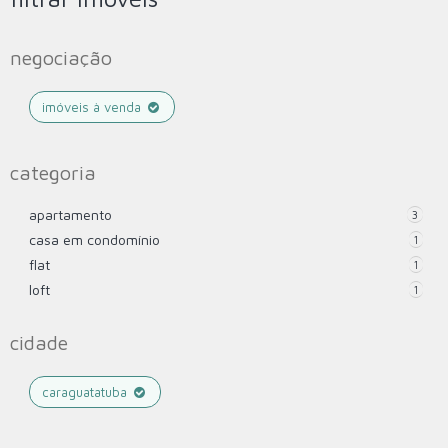
negociação
imóveis à venda
categoria
apartamento
3
casa em condomínio
1
flat
1
loft
1
cidade
caraguatatuba