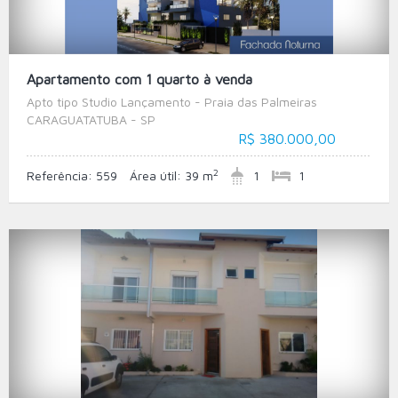
Apartamento com 1 quarto à venda
Apto tipo Studio Lançamento - Praia das Palmeiras
CARAGUATATUBA - SP
R$ 380.000,00
2
Referência:
559
Área útil:
39 m
1
1