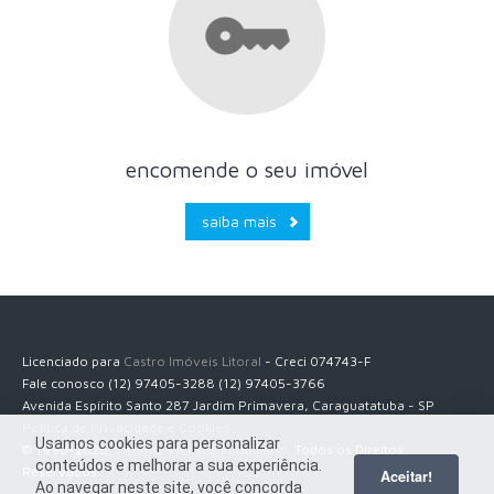
encomende o seu imóvel
saiba mais
Licenciado para
Castro Imóveis Litoral
- Creci 074743-F
Fale conosco (12) 97405-3288 (12) 97405-3766
Avenida Espírito Santo 287 Jardim Primavera, Caraguatatuba - SP
Política de Privacidade e Cookies
Usamos cookies para personalizar
© 1990-2026.
Sistema Website Imobiliário
. Todos os Direitos
conteúdos e melhorar a sua experiência.
Reservados.
Aceitar!
Ao navegar neste site, você concorda