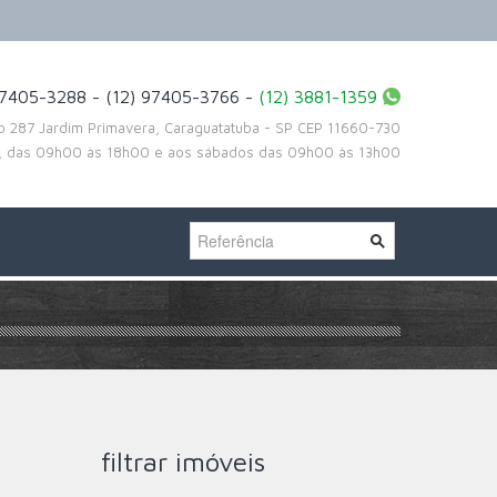
97405-3288 - (12) 97405-3766 -
(12) 3881-1359
to 287 Jardim Primavera, Caraguatatuba - SP CEP 11660-730
a, das 09h00 às 18h00 e aos sábados das 09h00 às 13h00
filtrar imóveis