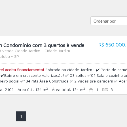
R$ 650.000
m Condomínio com 3 quartos à venda
á venda Cidade Jardim - Cidade Jardim
atuba - SP
el aceita financiamento!
Sobrado na cidade Jardim ! ✔️ Perto de comé
 ✔️Bairro em crescente valorização! ✅ 03 suites ✅01 Sala e cozinha 
iro social ✅134 mts Área Construída ✅ 2 vagas pra garagem ✅ Aceita
2
2
a:
2101
Área útil:
134 m
Área total:
134 m
1
3
1