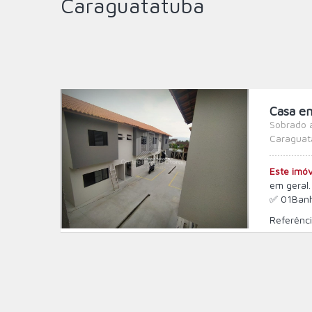
Caraguatatuba
Casa e
Sobrado 
Caraguat
Este imóv
em geral.
✅ 01Banhe
Referênci