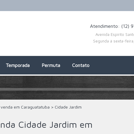
Atendimento: (12) 
Avenida Espírito San
Segunda à sexta-feir
Temporada
Permuta
Contato
 venda em Caraguatatuba
>
Cidade Jardim
nda Cidade Jardim em